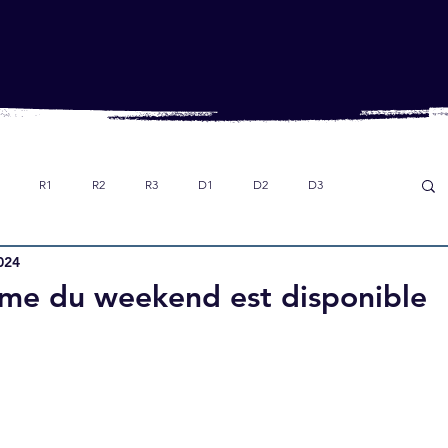
R1
R2
R3
D1
D2
D3
024
Dans le rétro
Option foot collège
U18
me du weekend est disponible