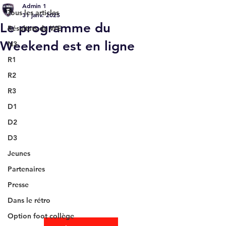
Admin 1
Tous les articles
31 janv. 2025
Le programme du
Résultats du WE
Weekend est en ligne
N3
R1
R2
R3
D1
D2
D3
Jeunes
Partenaires
Presse
Dans le rétro
Option foot collège