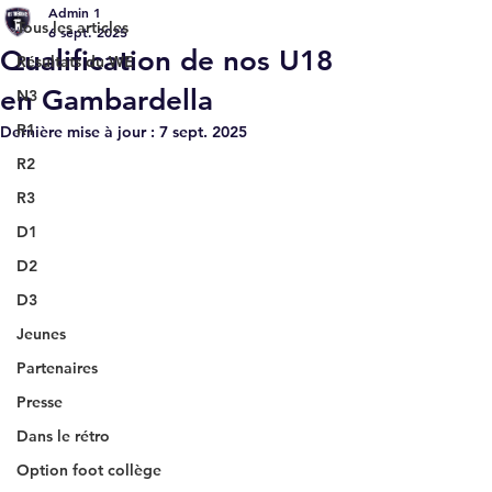
Admin 1
Tous les articles
6 sept. 2025
Qualification de nos U18
Résultats du WE
en Gambardella
N3
R1
Dernière mise à jour :
7 sept. 2025
R2
R3
D1
D2
D3
Jeunes
Partenaires
Presse
Dans le rétro
Option foot collège