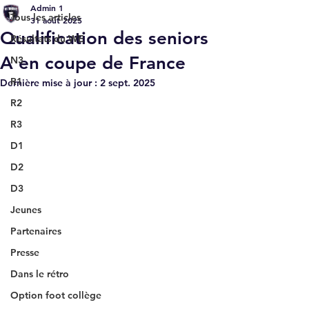
Admin 1
Tous les articles
31 août 2025
Qualification des seniors
Résultats du WE
A en coupe de France
N3
R1
Dernière mise à jour :
2 sept. 2025
R2
R3
D1
D2
D3
Jeunes
Partenaires
Presse
Dans le rétro
Option foot collège