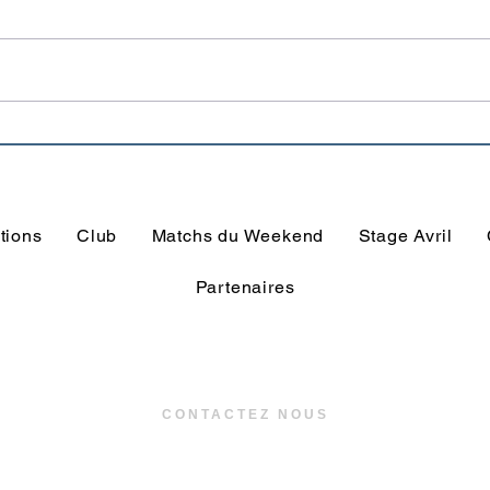
Un joueur peut en cacher
L'e
trois autres !
du T
Guiv
tions
Club
Matchs du Weekend
Stage Avril
Partenaires
CONTACTEZ NOUS