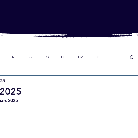
R1
R2
R3
D1
D2
D3
025
Dans le rétro
Option foot collège
U18
 2025
mars 2025