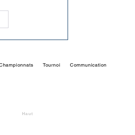
nsemble du programme
ournoi Stéphane
arc'h
Championnats
Tournoi
Communication
Haut