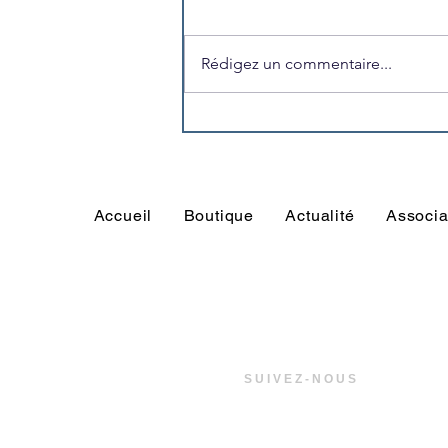
Rédigez un commentaire...
L'US Trégunc recrute son
volontaire en Service
Civique pour la saison 2026-
2027
Accueil
Boutique
Actualité
Associa
SUIVEZ-NOUS