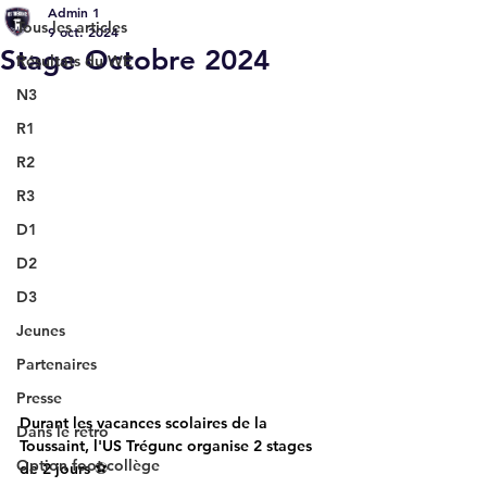
Admin 1
Tous les articles
9 oct. 2024
Stage Octobre 2024
Résultats du WE
N3
R1
R2
R3
D1
D2
D3
Jeunes
Partenaires
Presse
Durant les vacances scolaires de la 
Dans le rétro
Toussaint, l'US Trégunc organise 2 stages 
Option foot collège
de 2 jours ⚽️